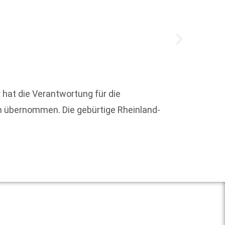
Erstma
Marke 
 hat die Verantwortung für die
entspr
h übernommen. Die gebürtige Rheinland-
Weit