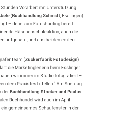
i Stunden Vorarbeit mit Unterstützung
Abele
(
Buchhandlung Schmidt
, Esslingen)
efragt – denn zum Fotoshooting bereit
einende Häschenschuleaktion, auch die
n aufgebaut, und das bei den ersten
grafenteam (
Zuckerfabrik Fotodesign
)
klärt die Marketingleiterin beim Esslinger
e haben wir immer im Studio fotografiert –
een dem Praxistest stellen.“ Am Sonntag
n der
Buchhandlung Stocker und Paulus
kalen Buchhandel wird auch im April
g“ ein gemeinsames Schaufenster in der