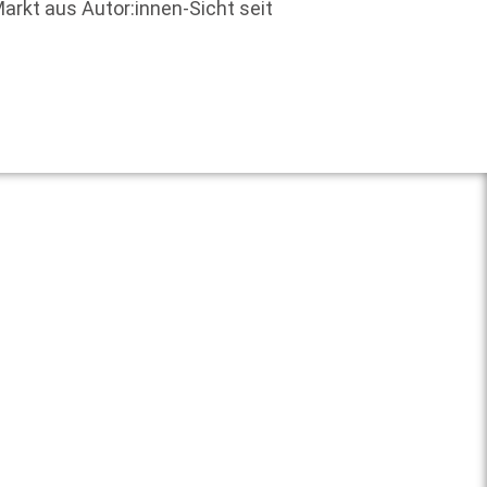
Markt aus Autor:innen-Sicht seit
Strukt
Weit