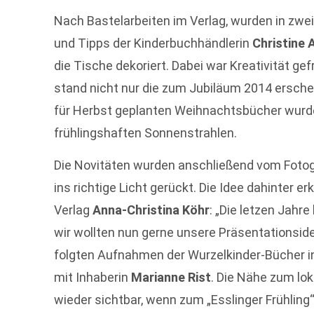
Nach Bastelarbeiten im Verlag, wurden in zwe
und Tipps der Kinderbuchhändlerin
Christine 
die Tische dekoriert. Dabei war Kreativität g
stand nicht nur die zum Jubiläum 2014 ersch
für Herbst geplanten Weihnachtsbücher wurde
frühlingshaften Sonnenstrahlen.
Die Novitäten wurden anschließend vom Foto
ins richtige Licht gerückt. Die Idee dahinter er
Verlag
Anna-Christina Köhr
: „Die letzen Jahr
wir wollten nun gerne unsere Präsentationsid
folgten Aufnahmen der Wurzelkinder-Bücher i
mit Inhaberin
Marianne Rist
. Die Nähe zum lo
wieder sichtbar, wenn zum „Esslinger Frühlin