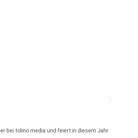
Josia
r bei tolino media und feiert in diesem Jahr
Ich wil