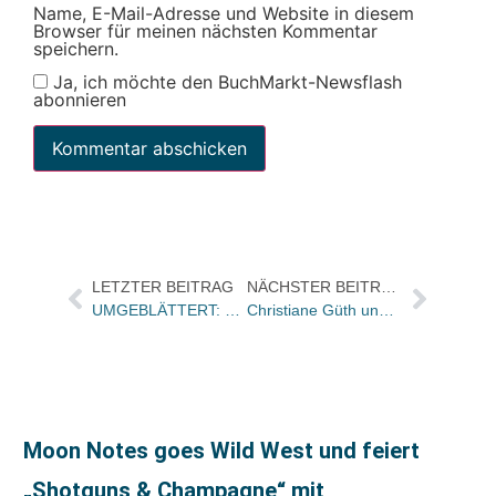
Name, E-Mail-Adresse und Website in diesem
Browser für meinen nächsten Kommentar
speichern.
Ja, ich möchte den BuchMarkt-Newsflash
abonnieren
LETZTER BEITRAG
NÄCHSTER BEITRAG
UMGEBLÄTTERT: Bücher und Autoren heute in den Feuilletons – und gefeiert werden der „große Gatsby“ und Dan Brown
Christiane Güth und Bernd Satzenhofer lesen beim Neustadter Kulturfest und zur 2. Neustadter Buchmesse
Moon Notes goes Wild West und feiert
„Shotguns & Champagne“ mit