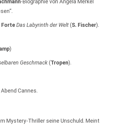
achmann
-Biographie von Angela Merkel
esen“.
r Forte
Das Labyrinth der Welt
(
S. Fischer
).
kamp
)
hselbaren Geschmack
(
Tropen
).
e Abend Cannes.
em Mystery-Thriller seine Unschuld. Meint