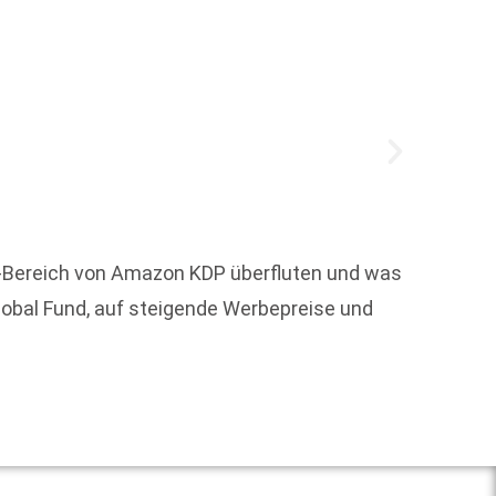
ng-Bereich von Amazon KDP überfluten und was
Alle z
lobal Fund, auf steigende Werbepreise und
am 18.
Weit