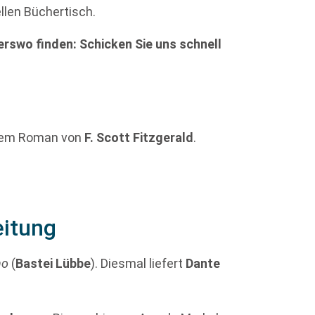
ellen Büchertisch.
rswo finden: Schicken Sie uns schnell
em Roman von
F. Scott Fitzgerald
.
eitung
no
(
Bastei Lübbe
). Diesmal liefert
Dante