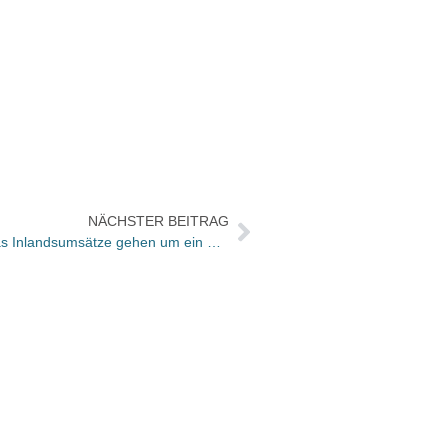
NÄCHSTER BEITRAG
DOUGLAS steigert Umsatz – Thalias Inlandsumsätze gehen um ein Prozent zurück
Der C