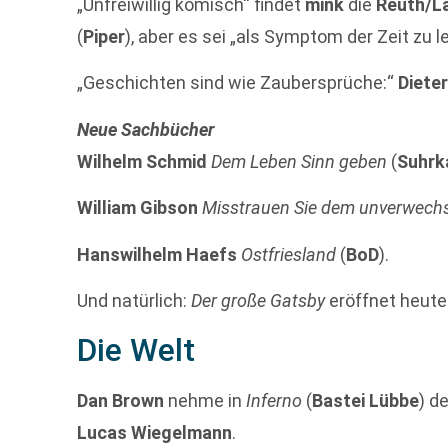
„Unfreiwillig komisch“ findet
mink
die
Reuth/L
(
Piper
), aber es sei „als Symptom der Zeit zu l
„Geschichten sind wie Zaubersprüche:“
Diete
Neue Sachbücher
Wilhelm Schmid
Dem Leben Sinn geben
(
Suhr
William Gibson
Misstrauen Sie dem unverwec
Hanswilhelm Haefs
Ostfriesland
(
BoD
).
Und natürlich:
Der große Gatsby
eröffnet heut
Die Welt
Dan Brown
nehme in
Inferno
(
Bastei Lübbe
) d
Lucas Wiegelmann
.