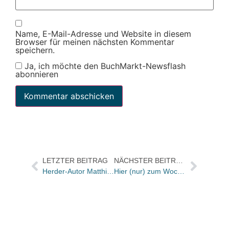
Name, E-Mail-Adresse und Website in diesem
Browser für meinen nächsten Kommentar
speichern.
Ja, ich möchte den BuchMarkt-Newsflash
abonnieren
LETZTER BEITRAG
NÄCHSTER BEITRAG
Herder-Autor Matthias Willenbacher legt mit erneutem offenen Brief an Merkel nach
Hier (nur) zum Wochenende: Unsere Titelgeschichte „Strategien gegen den Internet-Tsunamie“ als Leseprobe