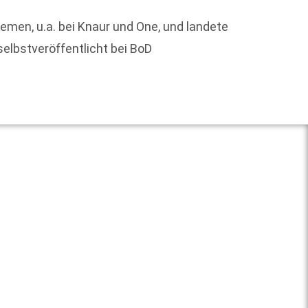
hemen, u.a. bei Knaur und One, und landete
Alle z
selbstveröffentlicht bei BoD
am 18.
Weit