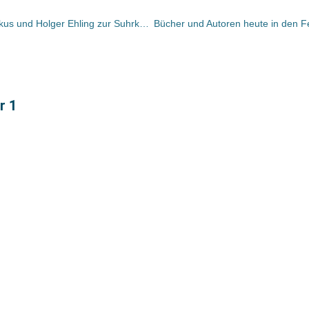
Gestern auch im Radio: Frank Kebekus und Holger Ehling zur Suhrkamp-Entwicklung
r 1