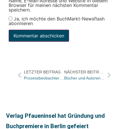
Name, E-Mail-Adresse und Website in diesem
Browser für meinen nächsten Kommentar
speichern.
Ja, ich möchte den BuchMarkt-Newsflash
abonnieren
LETZTER BEITRAG
NÄCHSTER BEITRAG
Prozessbeobachter.net zur Causa Suhrkamp
Bücher und Autoren heute in den Feuilletons – und Doctor Sleep ist „ein sehr gutes Buch“
Verlag Pfaueninsel hat Gründung und
Buchpremiere in Berlin gefeiert