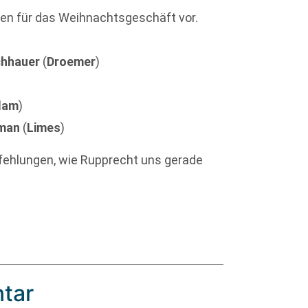
riten für das Weihnachtsgeschäft vor.
chhauer
(
Droemer
)
lam
)
dman
(
Limes
)
fehlungen, wie Rupprecht uns gerade
tar