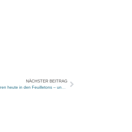
NÄCHSTER BEITRAG
UMGEBLÄTTERT: Bücher und Autoren heute in den Feuilletons – und heute ist Büchners 200. Geburtstag
Monik