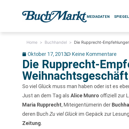
MEDIADATEN
SPIEGE
Home
>
Buchhandel
>
Die Rupprecht-Empfehlungen
Oktober 17, 2013
Keine Kommentare
Die Rupprecht-Empf
Weihnachtsgeschäft
So viel Glück muss man haben oder ist es eb
Just an dem Tag als
Alice Munro
offiziell zur
Maria Rupprecht
, Miteigentümerin der
Buchha
deren Buch
Zu viel Glück
im Gepäck zur Lesung 
Zeitung
.