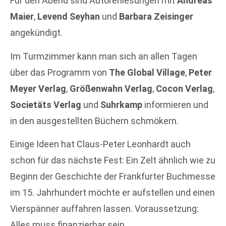
Für den Abend sind Autorenlesungen mit
Andreas
Maier
,
Levend Seyhan
und
Barbara Zeisinger
angekündigt.
Im Turmzimmer kann man sich an allen Tagen
über das Programm von
The Global Village
,
Peter
Meyer Verlag
,
Größenwahn Verlag
,
Cocon Verlag
,
Societäts Verlag
und
Suhrkamp
informieren und
in den ausgestellten Büchern schmökern.
Einige Ideen hat Claus-Peter Leonhardt auch
schon für das nächste Fest: Ein Zelt ähnlich wie zu
Beginn der Geschichte der Frankfurter Buchmesse
im 15. Jahrhundert möchte er aufstellen und einen
Vierspänner auffahren lassen. Voraussetzung:
Alles muss finanzierbar sein.