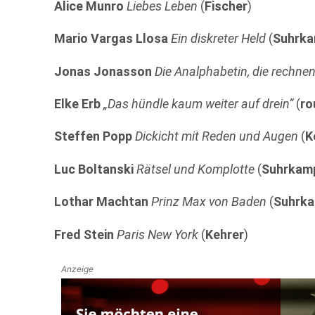
Alice Munro
Liebes Leben
(
Fischer
)
Mario Vargas Llosa
Ein diskreter Held
(
Suhrk
Jonas Jonasson
Die Analphabetin, die rechne
Elke Erb
„Das hündle kaum weiter auf drein“
(
ro
Steffen Popp
Dickicht mit Reden und Augen
(
K
Luc Boltanski
Rätsel und Komplotte
(
Suhrkam
Lothar Machtan
Prinz Max von Baden
(
Suhrk
Fred Stein
Paris New York
(
Kehrer
)
Anzeige