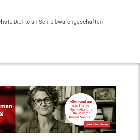
Um die
öchste Dichte an Schreibwarengeschäften
Weit