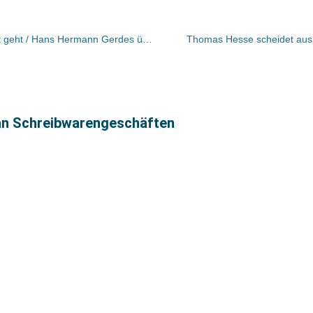
Rauhes Haus: Dr. Claudius Fehlandt geht / Hans Hermann Gerdes übernimmt
Thomas Hesse scheidet aus
 an Schreibwarengeschäften