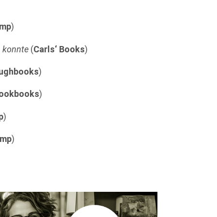
amp
)
n konnte
(
Carls‘ Books
)
ughbooks
)
ookbooks
)
p
)
amp
)