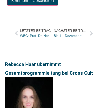
LETZTER BEITRAG
NÄCHSTER BEITRAG
WBG: Prof. Dr. Hermann Parzinger neu im Vorstand / Prof. Dr. Michael Borgolte ins Kuratorium des Wilhelm-Weischedel-Fonds berufen
Bis 11. Dezember: Neukirchener bietet Nikolaus-Rabatte
Rebecca Haar übernimmt
Gesamtprogrammleitung bei Cross Cult