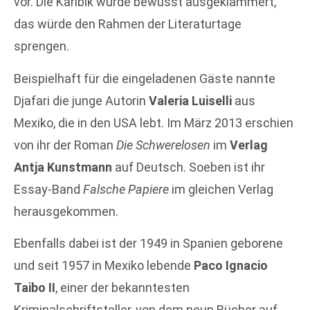
vor. Die Karibik wurde bewusst ausgeklammert,
das würde den Rahmen der Literaturtage
sprengen.
Beispielhaft für die eingeladenen Gäste nannte
Djafari die junge Autorin
Valeria Luiselli
aus
Mexiko, die in den USA lebt. Im März 2013 erschien
von ihr der Roman
Die Schwerelosen
im
Verlag
Antja Kunstmann
auf Deutsch. Soeben ist ihr
Essay-Band
Falsche Papiere
im gleichen Verlag
herausgekommen.
Ebenfalls dabei ist der 1949 in Spanien geborene
und seit 1957 in Mexiko lebende
Paco Ignacio
Taibo II
, einer der bekanntesten
Kriminalschriftsteller, von dem neun Bücher auf