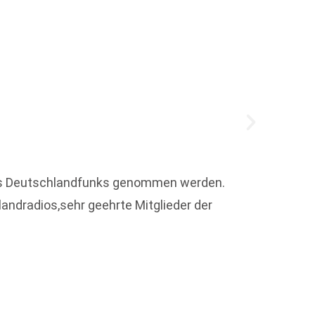
 des Deutschlandfunks genommen werden.
Um die
andradios,sehr geehrte Mitglieder der
Karibik
Weit