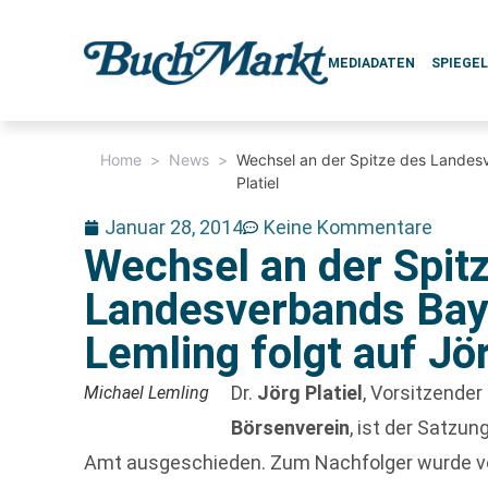
MEDIADATEN
SPIEGE
Home
>
News
>
Wechsel an der Spitze des Landesv
Platiel
Januar 28, 2014
Keine Kommentare
Wechsel an der Spit
Landesverbands Bay
Lemling folgt auf Jör
Dr.
Jörg Platiel
, Vorsitzende
Michael Lemling
Börsenverein
, ist der Satzu
Amt ausgeschieden. Zum Nachfolger wurde 