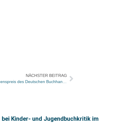
NÄCHSTER BEITRAG
Janne Teller in Stiftungsrat für Friedenspreis des Deutschen Buchhandels berufen
bei Kinder- und Jugendbuchkritik im
Büche