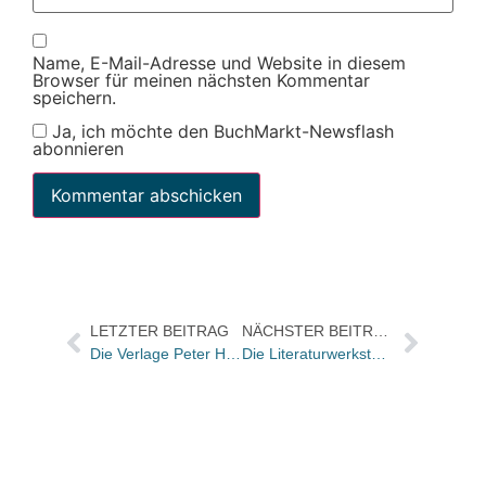
Name, E-Mail-Adresse und Website in diesem
Browser für meinen nächsten Kommentar
speichern.
Ja, ich möchte den BuchMarkt-Newsflash
abonnieren
LETZTER BEITRAG
NÄCHSTER BEITRAG
Die Verlage Peter Hammer, Kindermann und Moritz machten „Rabatz in Wien“
Die Literaturwerkstatt Berlin feiert den UNESCO – Welttag der Poesie