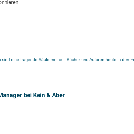
onnieren
Elisabeth Sandmann: Frauenthemen sind eine tragende Säule meines Verlags
Manager bei Kein & Aber