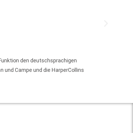
Künstl
jetzt 
r Funktion den deutschsprachigen
innerh
nn und Campe und die HarperCollins
Weit