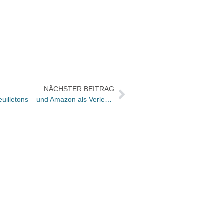
NÄCHSTER BEITRAG
Bücher und Autoren heute in den Feuilletons – und Amazon als Verleger
Verban