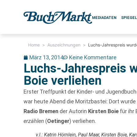
MEDIADATEN
SPIEGE
Home
>
Auszeichnungen
>
Luchs-Jahrespreis wurde
März 13, 2014
Keine Kommentare
Luchs-Jahrespreis w
Boie verliehen
Erster Treffpunkt der Kinder- und Jugendbuc
war heute Abend die Moritzbastei: Dort wurde
Radio Bremen
der Autorin
Kirsten Boie
für ihr
erzählen
(
Oetinger
) verliehen.
v.l.: Katrin Hörnlein, Paul Maar, Kirsten Boie, Ka