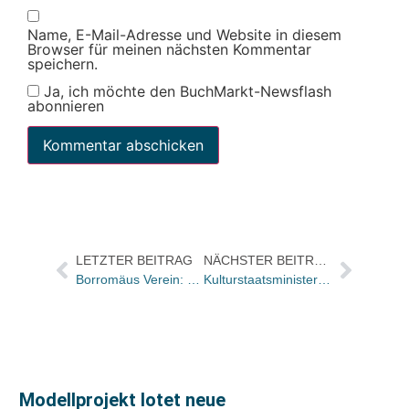
Name, E-Mail-Adresse und Website in diesem
Browser für meinen nächsten Kommentar
speichern.
Ja, ich möchte den BuchMarkt-Newsflash
abonnieren
LETZTER BEITRAG
NÄCHSTER BEITRAG
Borromäus Verein: Bücher des Monats sind „Ein langer, langer Weg“ und „einfach leben“
Kulturstaatsministerin Grütters im „Spiegel“-Interview für Buchhandelsförderung
Modellprojekt lotet neue