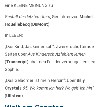
Eine KLEINE MEINUNG zu
Gestalt des letzten Ufers
, Gedichtenvon
Michel
Houellebecq
(
DuMont
).
In LEBEN:
„Das Kind, das keiner sah“: Zwei erschütternde
Seiten über
Aus Kinderschutzfehlern lernen
(
Transcript
) über den Fall der verhungerten Lea-
Sophie.
„Das Gelächter ist mein Heroin“: Über
Billy
Crystal
s
65. Wo komm ich her? Wo geh’ ich hin?
(
Ullstein
).