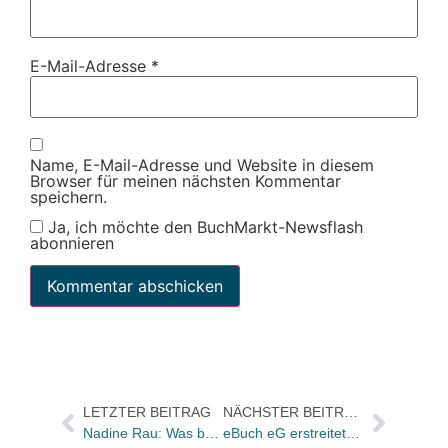
E-Mail-Adresse
*
Name, E-Mail-Adresse und Website in diesem
Browser für meinen nächsten Kommentar
speichern.
Ja, ich möchte den BuchMarkt-Newsflash
abonnieren
LETZTER BEITRAG
NÄCHSTER BEITRAG
Nadine Rau: Was bewegt die Fachmedienbranche und die AWS?
eBuch eG erstreitet „wegweisendes“ Urteil: VLB wird als Referenzdatenbank gestärkt