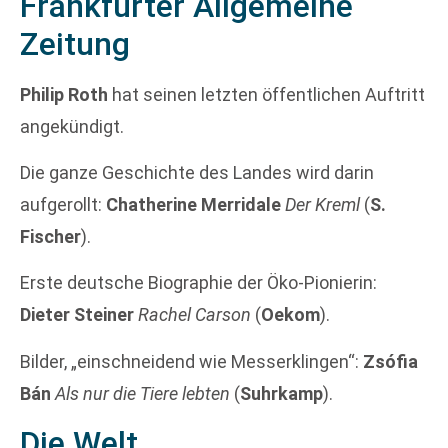
Frankfurter Allgemeine
Zeitung
Philip Roth
hat seinen letzten öffentlichen Auftritt
angekündigt.
Die ganze Geschichte des Landes wird darin
aufgerollt:
Chatherine Merridale
Der Kreml
(
S.
Fischer
).
Erste deutsche Biographie der Öko-Pionierin:
Dieter Steiner
Rachel Carson
(
Oekom
).
Bilder, „einschneidend wie Messerklingen“:
Zsófia
Bán
Als nur die Tiere lebten
(
Suhrkamp
).
Die Welt