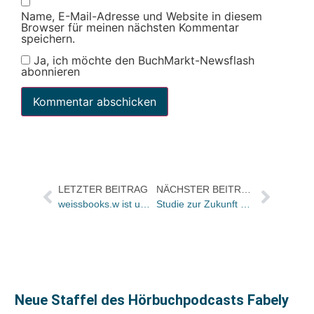
Name, E-Mail-Adresse und Website in diesem
Browser für meinen nächsten Kommentar
speichern.
Ja, ich möchte den BuchMarkt-Newsflash
abonnieren
LETZTER BEITRAG
NÄCHSTER BEITRAG
weissbooks.w ist umgezogen: Neue Verlagsräume am Frankfurter Osthafen – mit einem echten W….
Studie zur Zukunft des Handels sagt große Veränderungen durch Digitalisierung voraus
Neue Staffel des Hörbuchpodcasts Fabely