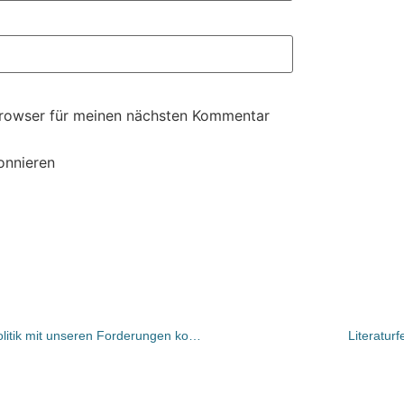
Browser für meinen nächsten Kommentar
onnieren
Jörg Braunsdorf: „Wir müssen die Politik mit unseren Forderungen konfrontieren.“
Literaturf