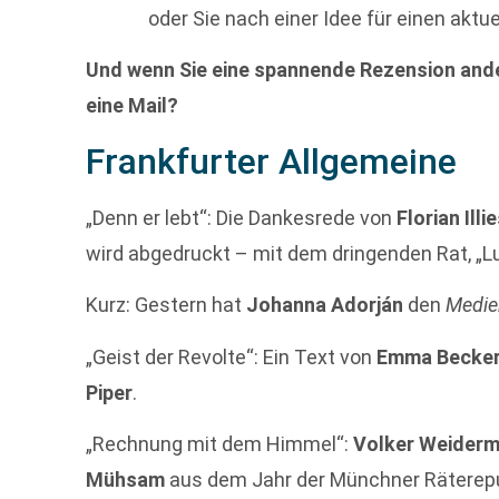
oder Sie nach einer Idee für einen aktu
Und wenn Sie eine spannende Rezension ande
eine Mail?
Frankfurter Allgemeine
„Denn er lebt“: Die Dankesrede von
Florian Illi
wird abgedruckt – mit dem dringenden Rat, „
Kurz: Gestern hat
Johanna Adorján
den
Medie
„Geist der Revolte“: Ein Text von
Emma Becke
Piper
.
„Rechnung mit dem Himmel“:
Volker Weider
Mühsam
aus dem Jahr der Münchner Räterepu