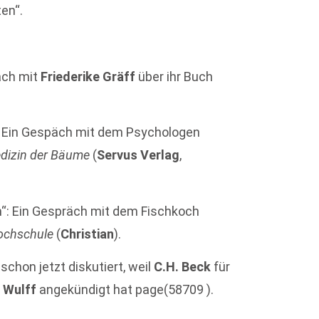
en“.
äch mit
Friederike Gräff
über ihr Buch
“: Ein Gespäch mit dem Psychologen
edizin der Bäume
(
Servus Verlag
,
in“: Ein Gespräch mit dem Fischkoch
ochschule
(
Christian
).
schon jetzt diskutiert, weil
C.H. Beck
für
n Wulff
angekündigt hat page(58709 ).