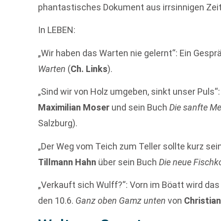
phantastisches Dokument aus irrsinnigen Zeit
In LEBEN:
„Wir haben das Warten nie gelernt“: Ein Gespr
Warten
(
Ch. Links
).
„Sind wir von Holz umgeben, sinkt unser Puls
Maximilian Moser
und sein Buch
Die sanfte M
Salzburg).
„Der Weg vom Teich zum Teller sollte kurz se
Tillmann Hahn
über sein Buch
Die neue Fischk
„Verkauft sich Wulff?“: Vorn im Böatt wird das 
den 10.6.
Ganz oben Gamz unten
von
Christia