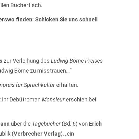
ellen Büchertisch.
rswo finden: Schicken Sie uns schnell
es
zur Verleihung des
Ludwig Börne Preises
Ludwig Börne zu misstrauen…“
npreis für Sprachkultur
erhalten.
r
.Ihr Debütroman
Monsieur
erschien bei
mann
über die
Tagebücher
(Bd. 6) von
Erich
blik (
Verbrecher Verlag
), „ein