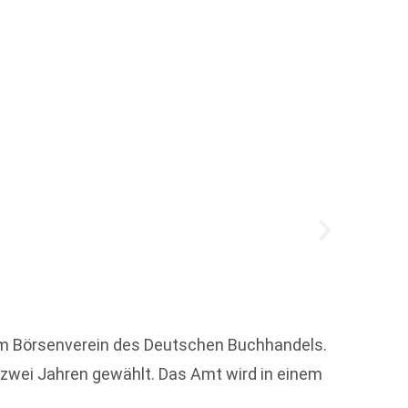
Das w
Auch b
Mehr a
im Börsenverein des Deutschen Buchhandels.
Literat
 zwei Jahren gewählt. Das Amt wird in einem