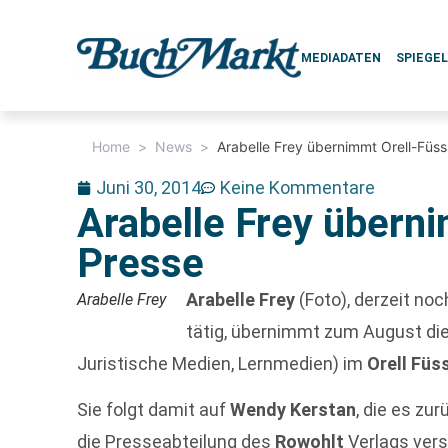
MEDIADATEN
SPIEGE
Home
>
News
>
Arabelle Frey übernimmt Orell-Füss
Juni 30, 2014
Keine Kommentare
Arabelle Frey überni
Presse
Arabelle Frey
(Foto), derzeit noc
Arabelle Frey
tätig, übernimmt zum August die
Juristische Medien, Lernmedien) im
Orell Füs
Sie folgt damit auf
Wendy Kerstan
, die es zu
die Presseabteilung des
Rowohlt
Verlags verst