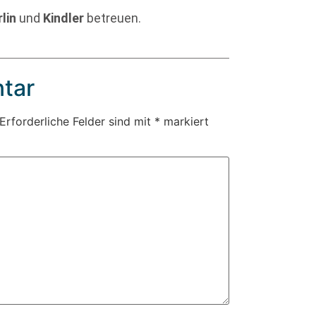
rlin
und
Kindler
betreuen.
tar
Erforderliche Felder sind mit
*
markiert