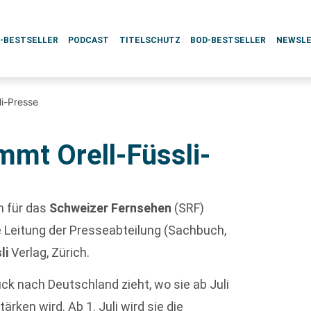
L-BESTSELLER
PODCAST
TITELSCHUTZ
BOD-BESTSELLER
NEWSL
li-Presse
mmt Orell-Füssli-
h für das
Schweizer Fernsehen
(SRF)
 Leitung der Presseabteilung (Sachbuch,
sli
Verlag, Zürich.
rück nach Deutschland zieht, wo sie ab Juli
ärken wird. Ab 1. Juli wird sie die