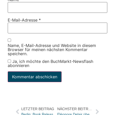
E-Mail-Adresse
*
Name, E-Mail-Adresse und Website in diesem
Browser für meinen nächsten Kommentar
speichern.
Ja, ich möchte den BuchMarkt-Newsflash
abonnieren
LETZTER BEITRAG
NÄCHSTER BEITRAG
Berlin: Book Release Party mit Zoran Drvenkar
Eléonore Delair übernimmt Verlagsleitung bei Blanvalet / Wiebke Rossa und Holger Kappel werden Programmleiter