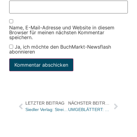
Name, E-Mail-Adresse und Website in diesem
Browser für meinen nächsten Kommentar
speichern.
Ja, ich möchte den BuchMarkt-Newsflash
abonnieren
LETZTER BEITRAG
NÄCHSTER BEITRAG
Siedler Verlag: Streit um Goebbels-Tagebücher vor dem Urteil
UMGEBLÄTTERT: Bücher und Autoren heute in den Feuilletons – und ein Film von Thomas Mann