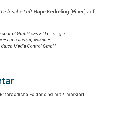
ie frische Luft
Hape Kerkeling
(
Piper
) auf
control GmbH das a l l e i n i g e
de – auch auszugsweise –
g durch Media Control GmbH
tar
Erforderliche Felder sind mit
*
markiert