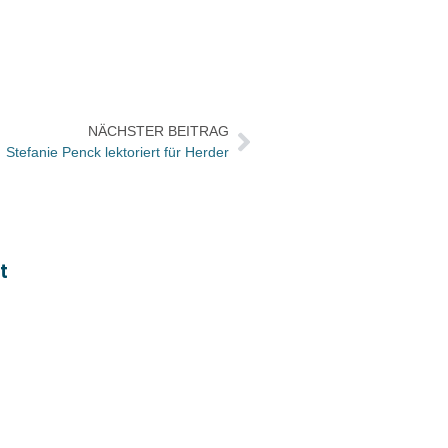
NÄCHSTER BEITRAG
Stefanie Penck lektoriert für Herder
t
Peter