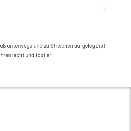
60 Büc
uß unterwegs und zu Streichen aufgelegt, ist
den Pe
hren lacht und tobt er
Weit