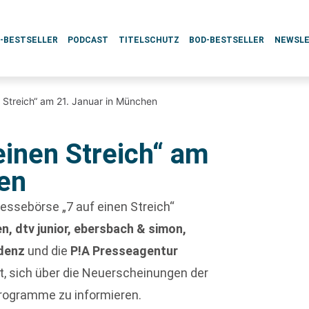
L-BESTSELLER
PODCAST
TITELSCHUTZ
BOD-BESTSELLER
NEWSL
 Streich“ am 21. Januar in München
einen Streich“ am
en
essebörse „7 auf einen Streich“
en, dtv junior, ebersbach & simon,
idenz
und die
P!A Presseagentur
it, sich über die Neuerscheinungen der
programme zu informieren.