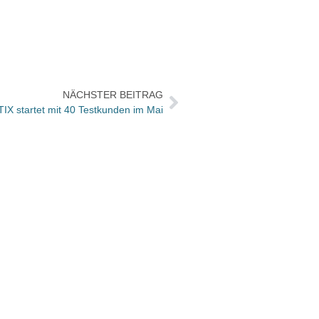
NÄCHSTER BEITRAG
IX startet mit 40 Testkunden im Mai
BoD-B