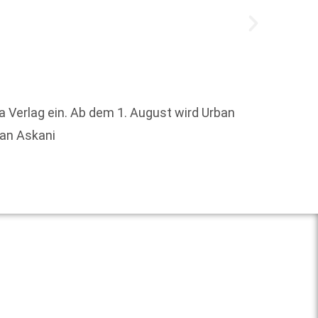
a Verlag ein. Ab dem 1. August wird Urban
Alicia
han Askani
damit 
Weit