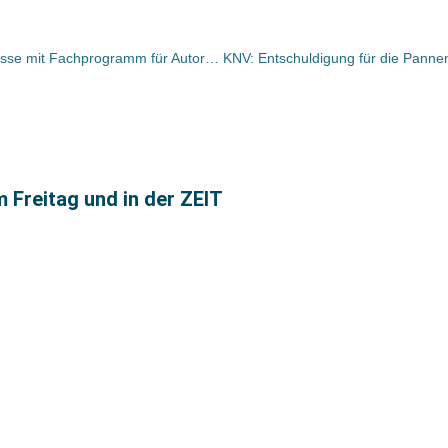
autoren@Leipzig: Leipziger Buchmesse mit Fachprogramm für Autoren / Neue Veranstaltungsformate zur veränderten Verlagswelt
m Freitag und in der ZEIT