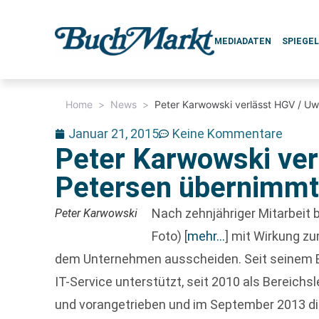
MEDIADATEN
SPIEGE
Home
>
News
>
Peter Karwowski verlässt HGV / U
Januar 21, 2015
Keine Kommentare
Peter Karwowski ver
Petersen übernimm
Nach zehnjähriger Mitarbeit 
Peter Karwowski
Foto)
[
mehr…
]
mit Wirkung zu
dem Unternehmen ausscheiden. Seit seinem E
IT-Service unterstützt, seit 2010 als Bereichs
und vorangetrieben und im September 2013 di