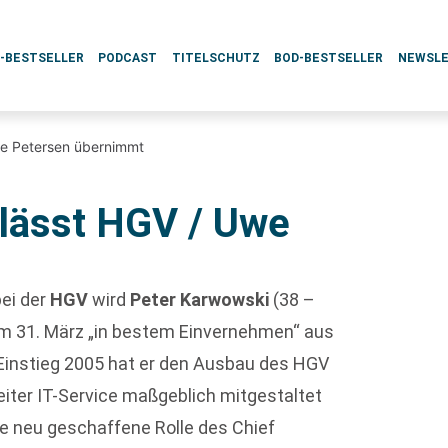
L-BESTSELLER
PODCAST
TITELSCHUTZ
BOD-BESTSELLER
NEWSL
we Petersen übernimmt
lässt HGV / Uwe
t
bei der
HGV
wird
Peter Karwowski
(38 –
m 31. März „in bestem Einvernehmen“ aus
instieg 2005 hat er den Ausbau des HGV
leiter IT-Service maßgeblich mitgestaltet
e neu geschaffene Rolle des Chief