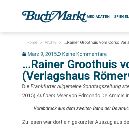
MEDIADATEN
SPIEGE
Home
>
Archiv
>
…Rainer Groothuis vom Corso Ver
März 9, 2015
Keine Kommentare
…Rainer Groothuis v
(Verlagshaus Röme
Die
Frankfurter Allgemeine Sonntagszeitung
ste
2015)
Auf dem Meer
von Edmondo De Amicis in
Vorabdruck aus dem zweiten Band der De Ami
Zu lesen war dort ein gekürzter Auszug aus dem