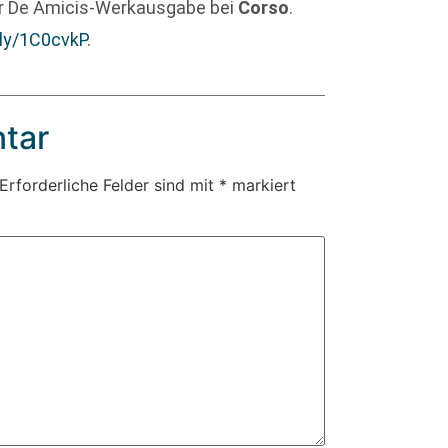
der De Amicis-Werkausgabe bei
Corso
.
t.ly/1C0cvkP
.
tar
Erforderliche Felder sind mit
*
markiert