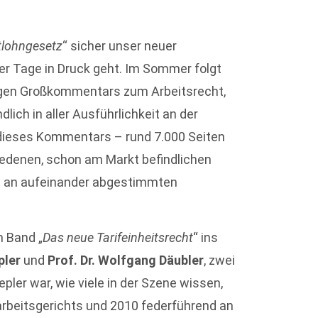
tlohngesetz
“ sicher unser neuer
eser Tage in Druck geht. Im Sommer folgt
igen Großkommentars zum Arbeitsrecht,
ich in aller Ausführlichkeit an der
dieses Kommentars – rund 7.000 Seiten
hiedenen, schon am Markt befindlichen
e an aufeinander abgestimmten
n Band „
Das neue Tarifeinheitsrecht
“ ins
pler
und
Prof. Dr. Wolfgang Däubler
, zwei
pler war, wie viele in der Szene wissen,
arbeitsgerichts und 2010 federführend an