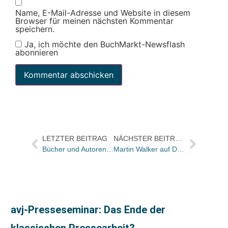
Name, E-Mail-Adresse und Website in diesem
Browser für meinen nächsten Kommentar
speichern.
Ja, ich möchte den BuchMarkt-Newsflash
abonnieren
LETZTER BEITRAG
NÄCHSTER BEITRAG
Bücher und Autoren am FREITAG in den Feuilletons – und die Titel der „Literarischen Welt“ von morgen
Martin Walker auf Deutschland-Tournee / Gestern bei Literatur Moths in München
avj-Presseseminar: Das Ende der