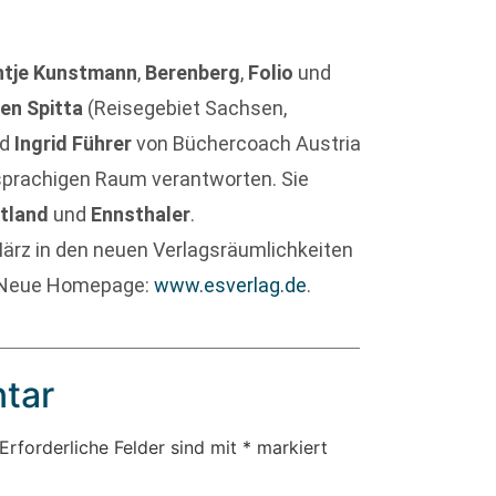
ntje Kunstmann
,
Berenberg
,
Folio
und
en Spitta
(Reisegebiet Sachsen,
rd
Ingrid Führer
von Büchercoach Austria
hsprachigen Raum verantworten. Sie
htland
und
Ennsthaler
.
März in den neuen Verlagsräumlichkeiten
. Neue Homepage:
www.esverlag.de
.
tar
Erforderliche Felder sind mit
*
markiert