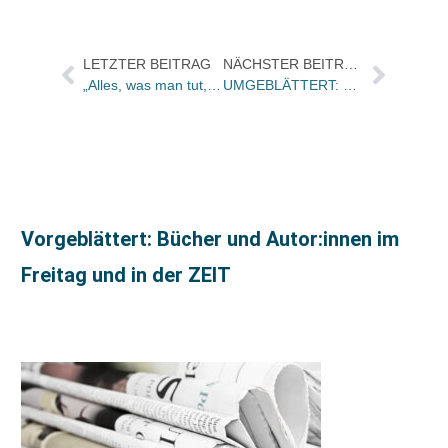
LETZTER BEITRAG
NÄCHSTER BEITRAG
„Alles, was man tut, muss Spaß machen – und dann hat Amazon keine Chance“: Impressionen von der gemeinsamen Tagung von AkS und LG Buch
UMGEBLÄTTERT: Bücher und Autoren am MONTAG in den Feuilletons – und eine editorische Leidensgeschichte
Vorgeblättert: Bücher und Autor:innen im
Freitag und in der ZEIT