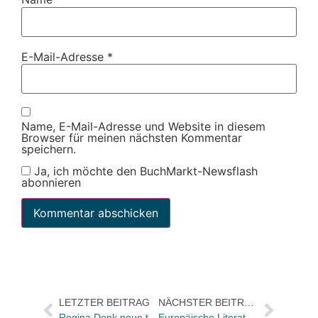
E-Mail-Adresse
*
Name, E-Mail-Adresse und Website in diesem
Browser für meinen nächsten Kommentar
speichern.
Ja, ich möchte den BuchMarkt-Newsflash
abonnieren
LETZTER BEITRAG
NÄCHSTER BEITRAG
Regina Denk neue teNeues Programm- und Verlagsleiterin / Themenerweiterung auf Essen und Trinken, Genuss, Lifestyle und Biographien
Europäische Literaturtage im Oktober