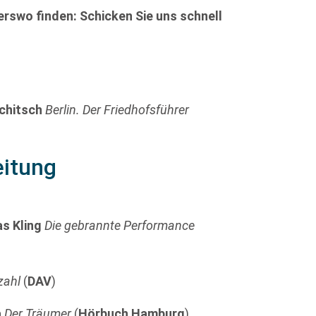
rswo finden: Schicken Sie uns schnell
chitsch
Berlin. Der Friedhofsführer
eitung
s Kling
Die gebrannte Performance
zahl
(
DAV
)
a
Der Träumer
(
Hörbuch Hamburg
)