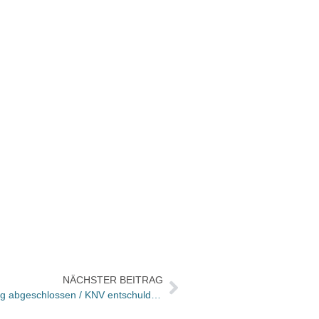
NÄCHSTER BEITRAG
Umzug der KNO Verlagsauslieferung abgeschlossen / KNV entschuldigt sich für „massive Verspätungen“