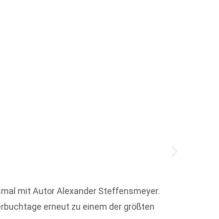
Neue 
esmal mit Autor Alexander Steffensmeyer.
Johann
erbuchtage erneut zu einem der größten