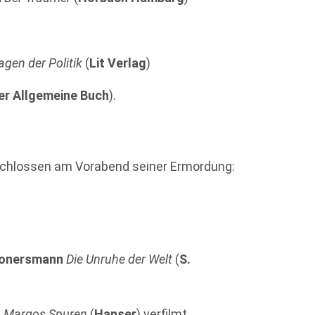
agen der Politik
(
Lit Verlag
)
er Allgemeine Buch
).
chlossen am Vorabend seiner Ermordung:
Konersmann
Die Unruhe der Welt
(
S.
n
Margos Spuren
(
Hanser
) verfilmt.