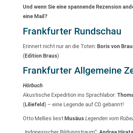
Und wenn Sie eine spannende Rezension ande
eine Mail?
Frankfurter Rundschau
Erinnert nicht nur an die Toten:
Boris von Brau
(
Edition Braus
)
Frankfurter Allgemeine Z
Hörbuch
Akustische Expedition ins Sprachlabor:
Thoma
(
Liliefeld
) – eine Legende auf CD gebannt!
Otto Mellies liest
Musäus
Legenden vom Rübe
„Indonesischer Bildungstraum“:
Andrea Hirat