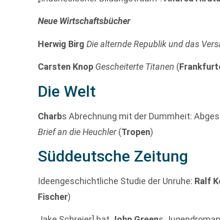
Neue Wirtschaftsbücher
Herwig Birg
Die alternde Republik und das Vers
Carsten Knop
Gescheiterte Titanen
(
Frankfurt
Die Welt
Charb
s Abrechnung mit der Dummheit: Abges
Brief an die Heuchler
(
Tropen
)
Süddeutsche Zeitung
Ideengeschichtliche Studie der Unruhe:
Ralf 
Fischer
)
Jake Schreier] hat
John Green
s Jugendroma