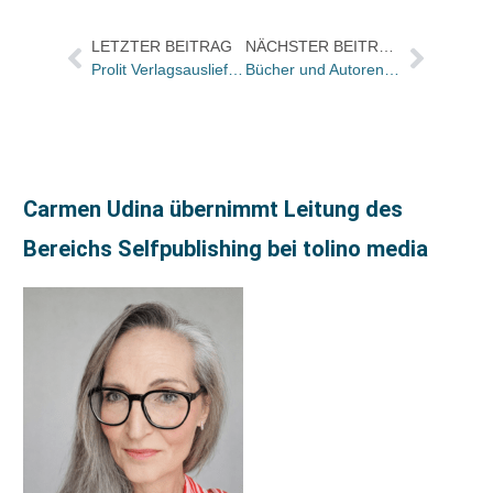
LETZTER BEITRAG
NÄCHSTER BEITRAG
Prolit Verlagsauslieferung: Geschäftsführer Michael Klett geht in Ruhestand
Bücher und Autoren am DIENSTAG in den Feuilletons – und Kafkas letzte Nichte ist gestorben
Carmen Udina übernimmt Leitung des
Bereichs Selfpublishing bei tolino media