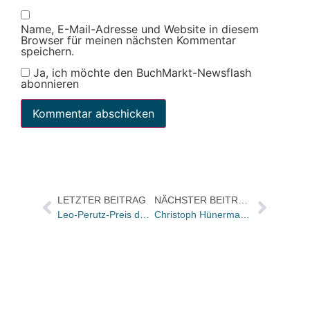
Name, E-Mail-Adresse und Website in diesem
Browser für meinen nächsten Kommentar
speichern.
Ja, ich möchte den BuchMarkt-Newsflash
abonnieren
LETZTER BEITRAG
NÄCHSTER BEITRAG
Leo-Perutz-Preis der Stadt Wien für Theresa Prammer
Christoph Hünermann und Dr. Dietmar Schantin gründen Content-House OwnwayMedia