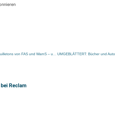
onnieren
Bücher und Autoren heute in den Feuilletons von FAS und WamS – und „ein neuer Gott für die alte Welt“ und Karl Lagerfeld über die Buchhandlung Felix Jud
 bei Reclam