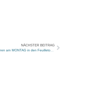
NÄCHSTER BEITRAG
UMGEBLÄTTERT: Bücher und Autoren am MONTAG in den Feuilletons – und das Buch der Stunde
Zum U