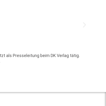
Der sta
neue P
zt als Presseleitung beim DK Verlag tätig.
und imt
r
Weit