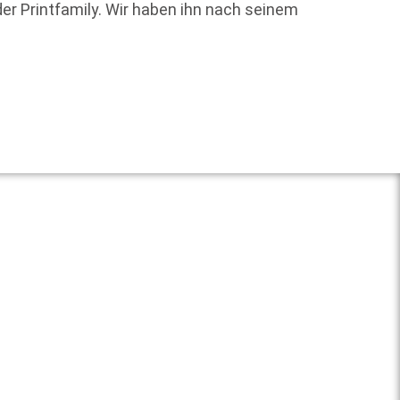
 der Printfamily. Wir haben ihn nach seinem
Marlen
gegrün
der Le
Weit