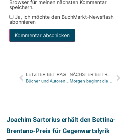
Browser für meinen nächsten Kommentar
speichern.
Ja, ich möchte den BuchMarkt-Newsflash
abonnieren
LETZTER BEITRAG
NÄCHSTER BEITRAG
Bücher und Autoren heute in den Feuilletons von FAS und WamS – und „Hamsesuizidgedanken?“
Morgen beginnt die Einreichfrist für den BEO 2016
Joachim Sartorius erhält den Bettina-
Brentano-Preis für Gegenwartslyrik