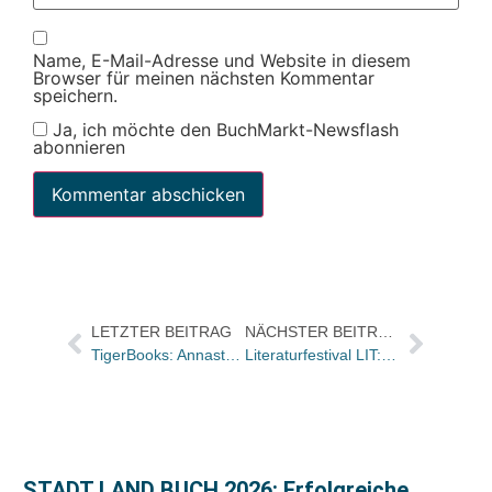
Name, E-Mail-Adresse und Website in diesem
Browser für meinen nächsten Kommentar
speichern.
Ja, ich möchte den BuchMarkt-Newsflash
abonnieren
LETZTER BEITRAG
NÄCHSTER BEITRAG
TigerBooks: Annastasia Baumann übernimmt nationale und internationale Leitung
Literaturfestival LIT:potsdam geht in die vierte Runde
STADT LAND BUCH 2026: Erfolgreiche