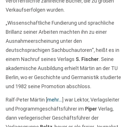
veröffentlichte zahlreiche Bücher, die zu großen
Verkaufserfolgen wurden.
„Wissenschaftliche Fundierung und sprachliche
Brillanz seiner Arbeiten machten ihn zu einer
Ausnahmeerscheinung unter den
deutschsprachigen Sachbuchautoren“, heißt es in
einem Nachruf seines Verlags
S. Fischer
. Seine
akademische Ausbildung erhielt Märtin an der TU
Berlin, wo er Geschichte und Germanistik studierte
und 1982 seine Promotion abschloss.
Ralf-Peter Märtin
[
mehr…
]
war Lektor, Verlagsleiter
und Programmgeschäftsführer im
Piper
Verlag,
dann verlegerischer Geschäftsführer der
Verlagsgruppe
Beltz
, bevor er als freier Journalist