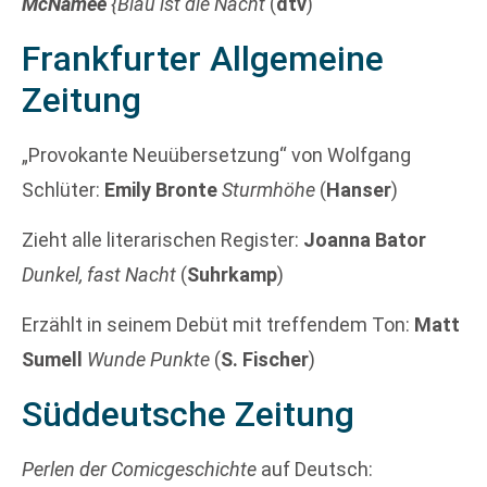
McNamee
{Blau ist die Nacht
(
dtv
)
Frankfurter Allgemeine
Zeitung
„Provokante Neuübersetzung“ von Wolfgang
Schlüter:
Emily Bronte
Sturmhöhe
(
Hanser
)
Zieht alle literarischen Register:
Joanna Bator
Dunkel, fast Nacht
(
Suhrkamp
)
Erzählt in seinem Debüt mit treffendem Ton:
Matt
Sumell
Wunde Punkte
(
S. Fischer
)
Süddeutsche Zeitung
Perlen der Comicgeschichte
auf Deutsch: