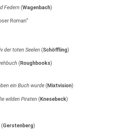
nd Federn
(
Wagenbach
)
oser Roman“
v der toten Seelen
(
Schöffling
)
ehbuch
(
Roughbooks
)
eben ein Buch wurde
(
Mixtvision
)
die wilden Piraten
(
Knesebeck
)
e
(
Gerstenberg
)