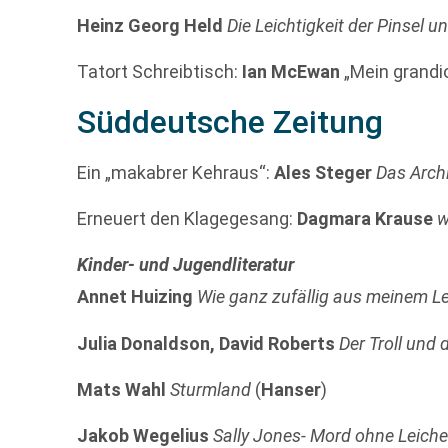
Heinz Georg Held
Die Leichtigkeit der Pinsel u
Tatort Schreibtisch:
Ian McEwan
„Mein grandi
Süddeutsche Zeitung
Ein „makabrer Kehraus“:
Ales Steger
Das Archi
Erneuert den Klagegesang:
Dagmara Krause
w
Kinder- und Jugendliteratur
Annet Huizing
Wie ganz zufällig aus meinem L
Julia Donaldson, David Roberts
Der Troll und 
Mats Wahl
Sturmland
(
Hanser
)
Jakob Wegelius
Sally Jones- Mord ohne Leich