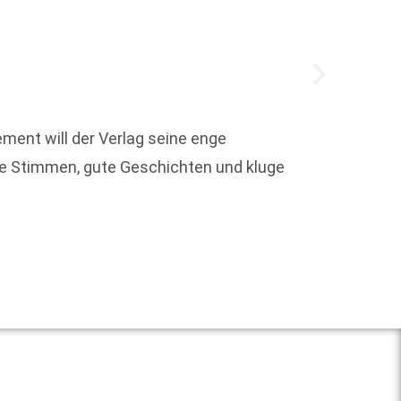
ent will der Verlag seine enge
ke Stimmen, gute Geschichten und kluge
Seit d
Weit