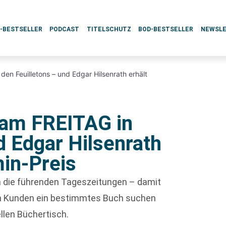
L-BESTSELLER
PODCAST
TITELSCHUTZ
BOD-BESTSELLER
NEWSL
en Feuilletons – und Edgar Hilsenrath erhält
 am FREITAG in
d Edgar Hilsenrath
min-Preis
ch die führenden Tageszeitungen – damit
enn Kunden ein bestimmtes Buch suchen
ellen Büchertisch.