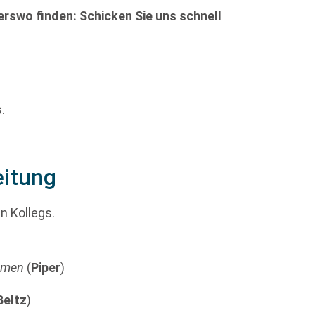
rswo finden: Schicken Sie uns schnell
.
eitung
n Kollegs.
mmen
(
Piper
)
Beltz
)