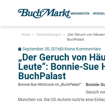
MEDIADATEN
SPIEGE
Home
>
Veranstaltungen
>
„Der Geruch von Häusern
BuchPalast
September 30, 2016
Keine Kommentare
„Der Geruch von Häu
Leute“: Bonnie-Sue 
BuchPalast
Bonnie-S
Bonnie-Sue Hitchcock im „BuchPalast“
Geruch vo
München vor. Die US-Autorin nutzte eine Einla