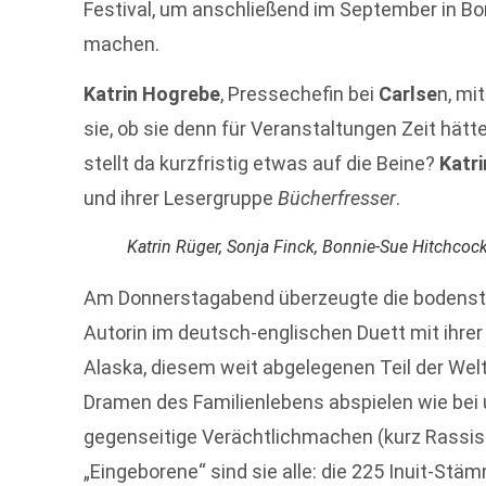
Festival, um anschließend im September in B
machen.
Katrin Hogrebe
, Pressechefin bei
Carlse
n, mi
sie, ob sie denn für Veranstaltungen Zeit hätt
stellt da kurzfristig etwas auf die Beine?
Katr
und ihrer Lesergruppe
Bücherfresser
.
Katrin Rüger, Sonja Finck, Bonnie-Sue Hitchco
Am Donnerstagabend überzeugte die bodenstän
Autorin im deutsch-englischen Duett mit ihre
Alaska, diesem weit abgelegenen Teil der Welt
Dramen des Familienlebens abspielen wie bei u
gegenseitige Verächtlichmachen (kurz Rassis
„Eingeborene“ sind sie alle: die 225 Inuit-Stäm