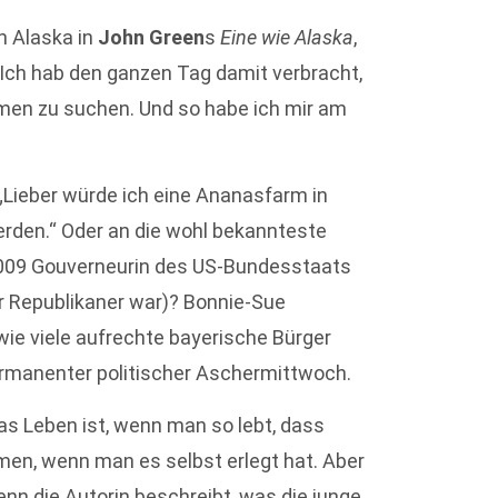
n Alaska in
John Green
s
Eine wie Alaska
,
„Ich hab den ganzen Tag damit verbracht,
men zu suchen. Und so habe ich mir am
 „Lieber würde ich eine Ananasfarm in
erden.“ Oder an die wohl bekannteste
009 Gouverneurin des US-Bundesstaats
r Republikaner war)? Bonnie-Sue
wie viele aufrechte bayerische Bürger
ermanenter politischer Aschermittwoch.
 das Leben ist, wenn man so lebt, dass
men, wenn man es selbst erlegt hat. Aber
enn die Autorin beschreibt, was die junge