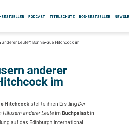
L-BESTSELLER
PODCAST
TITELSCHUTZ
BOD-BESTSELLER
NEWSL
 anderer Leute“: Bonnie-Sue Hitchcock im
sern anderer
Hitchcock im
ue Hitchcock
stellte ihren Erstling
Der
n Häusern anderer Leute
im
Buchpalast
in
dung auf das Edinburgh International