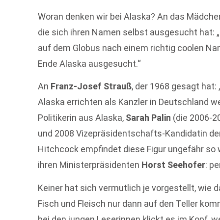
Woran denken wir bei Alaska? An das Mädche
die sich ihren Namen selbst ausgesucht hat: 
auf dem Globus nach einem richtig coolen Na
Ende Alaska ausgesucht.“
An
Franz-Josef Strauß
, der 1968 gesagt hat:
Alaska errichten als Kanzler in Deutschland w
Politikerin aus Alaska,
Sarah Palin
(die 2006-2
und 2008 Vizepräsidentschafts-Kandidatin de
Hitchcock empfindet diese Figur ungefähr so 
ihren Ministerpräsidenten
Horst Seehofer
: p
Keiner hat sich vermutlich je vorgestellt, wie
Fisch und Fleisch nur dann auf den Teller kom
bei den jungen Leserinnen klickt es im Kopf, w