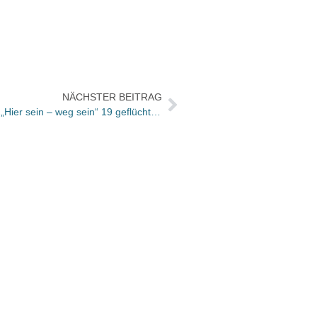
NÄCHSTER BEITRAG
Secession präsentiert in Anthologie „Hier sein – weg sein“ 19 geflüchtete Autoren aus Syrien, dem Iran und Jemen
So bin