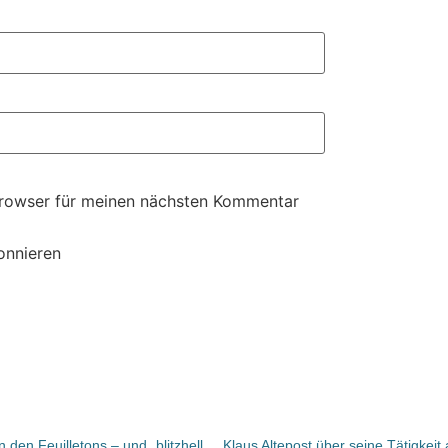
Browser für meinen nächsten Kommentar
onnieren
Bücher und Autoren am SAMSTAG in den Feuilletons – und „blitzhelle Stoboskop-Prosa“, „Einmal ohne Huhn“ und „Das Geheimnis des Buchhändlers“ und der Traum von Christine Westermann