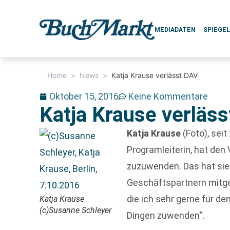
MEDIADATEN
SPIEGE
Home
>
News
>
Katja Krause verlässt DAV
Oktober 15, 2016
Keine Kommentare
Katja Krause verläs
Katja Krause
(Foto), sei
Programleiterin, hat den
zuzuwenden. Das hat sie
Geschäftspartnern mitgete
die ich sehr gerne für de
Katja Krause
(c)Susanne Schleyer
Dingen zuwenden“.