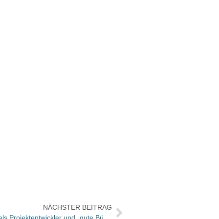
NÄCHSTER BEITRAG
Klaus Altepost über seine Tätigkeit als Projektentwickler und „gute Bücher als Botschafter einer besseren Welt“