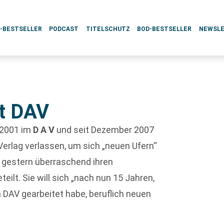
L-BESTSELLER
PODCAST
TITELSCHUTZ
BOD-BESTSELLER
NEWSL
st DAV
t 2001 im
D A V
und seit Dezember 2007
 Verlag verlassen, um sich „neuen Ufern“
 gestern überraschend ihren
ilt. Sie will sich „nach nun 15 Jahren,
n DAV gearbeitet habe, beruflich neuen