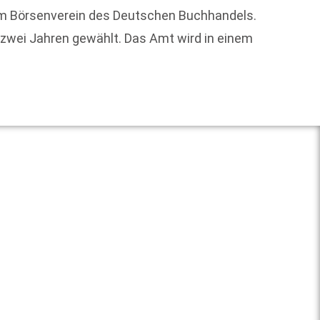
im Börsenverein des Deutschen Buchhandels.
"Die Re
 zwei Jahren gewählt. Das Amt wird in einem
Journa
Weit