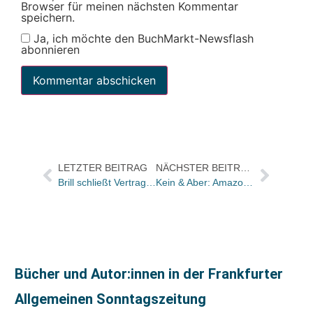
Browser für meinen nächsten Kommentar
speichern.
Ja, ich möchte den BuchMarkt-Newsflash
abonnieren
LETZTER BEITRAG
NÄCHSTER BEITRAG
Brill schließt Vertrag zur Übernahme von Schöningh Fink ab / Jörg Persch wird Geschäftsführer
Kein & Aber: Amazon hat Vorabexemplare zu früh an Vorbesteller geschickt
Bücher und Autor:innen in der Frankfurter
Allgemeinen Sonntagszeitung