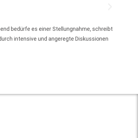
hend bedürfe es einer Stellungnahme, schreibt
Welche
e durch intensive und angeregte Diskussionen
Kuh und
Weit