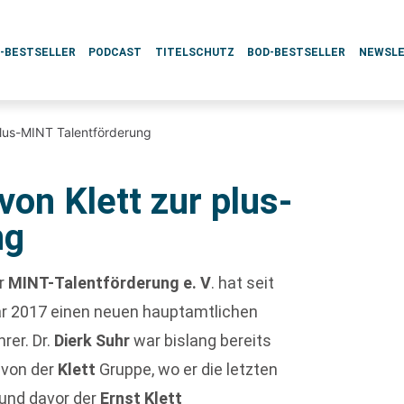
L-BESTSELLER
PODCAST
TITELSCHUTZ
BOD-BESTSELLER
NEWSL
plus-MINT Talentförderung
von Klett zur plus-
ng
ur
MINT-Talentförderung e. V
. hat seit
r 2017 einen neuen hauptamtlichen
rer. Dr.
Dierk Suhr
war bislang bereits
 von der
Klett
Gruppe, wo er die letzten
und davor der
Ernst Klett