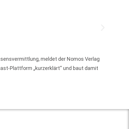
Der vo
issensvermittlung, meldet der Nomos Verlag
Stefan 
ast-Plattform „kurzerklärt“ und baut damit
Weit