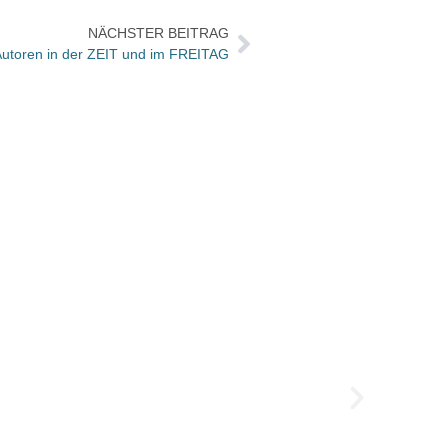
NÄCHSTER BEITRAG
Autoren in der ZEIT und im FREITAG
Mit „V
Das Po