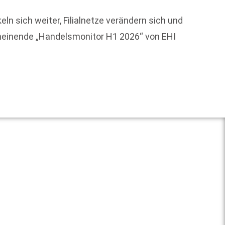
auspro
ln sich weiter, Filialnetze verändern sich und
Commun
cheinende „Handelsmonitor H1 2026“ von EHI
Weit