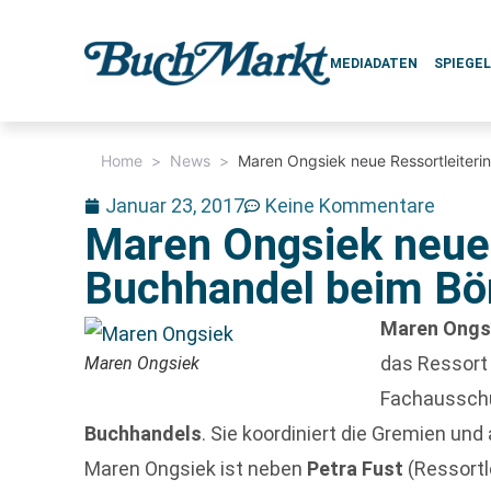
MEDIADATEN
SPIEGE
Home
>
News
>
Maren Ongsiek neue Ressortleiteri
Januar 23, 2017
Keine Kommentare
Maren Ongsiek neue 
Buchhandel beim Bö
Maren Ongs
das Ressort
Maren Ongsiek
Fachaussch
Buchhandels
. Sie koordiniert die Gremien un
Maren Ongsiek ist neben
Petra Fust
(Ressortle