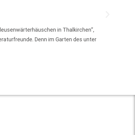
hleusenwärterhäuschen in Thalkirchen“,
raturfreunde. Denn im Garten des unter
Rund 7
Basisk
hervor.
Weit