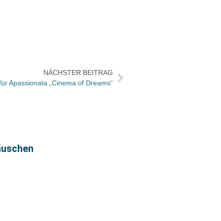
NÄCHSTER BEITRAG
 für Apassionata „Cinema of Dreams“
Klett
äuschen